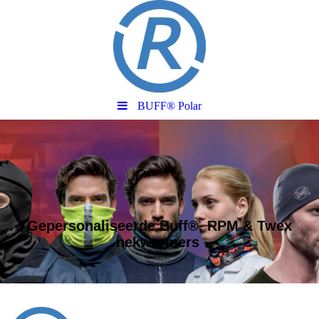
BUFF® Polar
Gepersonaliseerde Buff®, RPM & Twex
nekwarmers