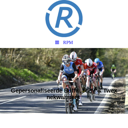
RPM
Gepersonaliseerde Buff®, RPM & Twex
nekwarmers