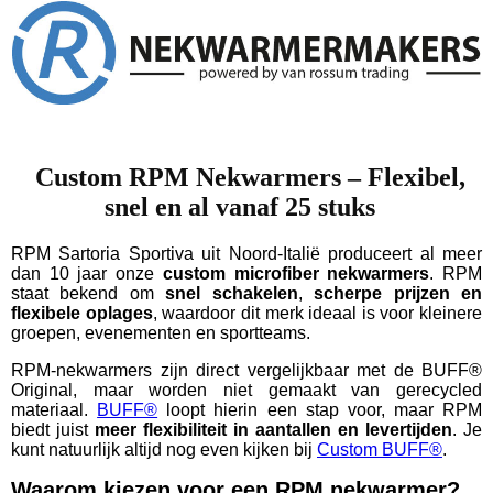
Custom RPM Nekwarmers – Flexibel,
snel en al vanaf 25 stuks
RPM Sartoria Sportiva uit Noord‑Italië produceert al meer
dan 10 jaar onze
custom microfiber nekwarmers
. RPM
staat bekend om
snel schakelen
,
scherpe prijzen en
flexibele oplages
, waardoor dit merk ideaal is voor kleinere
groepen, evenementen en sportteams.
RPM‑nekwarmers zijn direct vergelijkbaar met de BUFF®
Original, maar worden niet gemaakt van gerecycled
materiaal.
BUFF®
loopt hierin een stap voor, maar RPM
biedt juist
meer flexibiliteit in aantallen en levertijden
.
Je
kunt natuurlijk altijd nog even kijken bij
Custom BUFF®
.
Waarom kiezen voor een RPM nekwarmer?